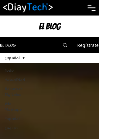
El Blog
Regístrate
EL BLOG
Español
Todo
Actualidad
Recursos
Digitales
Wix
Meetups
Español
English