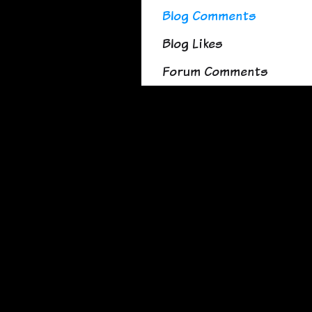
Blog Comments
Blog Likes
Forum Comments
©2015-2021
<Diay
Tech
>
Privacidad & Créditos.