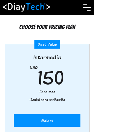
Choose your pricing plan
Best Value
Intermedio
150USD
150
USD
Cada mes
Genial para sadfasdfa
Select